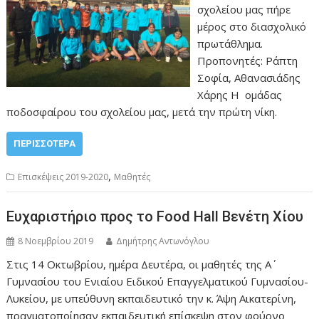
σχολείου μας πήρε
ν
μέρος στο διασχολικό
ο
πρωτάθλημα.
Προπονητές: Ράπτη
Σοφία, Αθανασιάδης
Χάρης Η ομάδας
ποδοσφαίρου του σχολείου μας, μετά την πρώτη νίκη.
ΠΕΡΙΣΣΌΤΕΡΑ
,
Επισκέψεις 2019-2020
Μαθητές
Ευχαριστήριο προς το Food Hall Βενέτη Χίου
8 Νοεμβρίου 2019
Δημήτρης Αντωνόγλου
Στις 14 Οκτωβρίου, ημέρα Δευτέρα, οι μαθητές της Α΄
Γυμνασίου του Ενιαίου Ειδικού Επαγγελματικού Γυμνασίου-
Λυκείου, με υπεύθυνη εκπαιδευτικό την κ. Άψη Αικατερίνη,
πραγματοποίησαν εκπαιδευτική επίσκεψη στον φούρνο