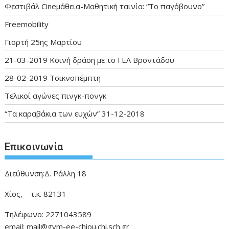
Φεστιβάλ Cineμάθεια-Μαθητική ταινία: “Το παγόβουνο”
Freemobility
Γιορτή 25ης Μαρτίου
21-03-2019 Κοινή δράση με το ΓΕΛ Βροντάδου
28-02-2019 Τσικνοπέμπτη
Τελικοί αγώνες πινγκ-πονγκ
“Τα καραβάκια των ευχών” 31-12-2018
Επικοινωνία
Διεύθυνση:Δ. Ράλλη 18
Χίος, τ.κ. 82131
Τηλέφωνο: 2271043589
email: mail@gym-ee-chiou.chi.sch.gr