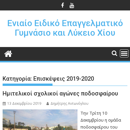
Π
ε
ρ
Ενιαίο Ειδικό Επαγγελματικό
ά
Γυμνάσιο και Λύκειο Χίου
σ
τ
ε
σ
τ
ο
π
Κατηγορία:
Επισκέψεις 2019-2020
ε
ρ
Ημιτελικοί σχολικοί αγώνες ποδοσφαίρου
ι
ε
13 Δεκεμβρίου 2019
Δημήτρης Αντωνόγλου
χ
Την Τρίτη 10
ό
Δεκεμβρίου η ομάδα
μ
ποδοσφαίρου του
ε