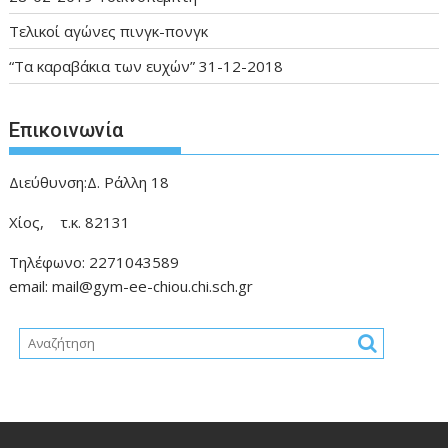
Τελικοί αγώνες πινγκ-πονγκ
“Τα καραβάκια των ευχών” 31-12-2018
Επικοινωνία
Διεύθυνση:Δ. Ράλλη 18
Χίος, τ.κ. 82131
Τηλέφωνο: 2271043589
email: mail@gym-ee-chiou.chi.sch.gr