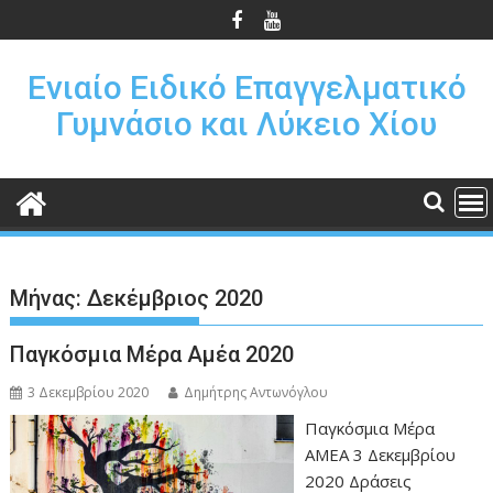
Π
ε
ρ
Ενιαίο Ειδικό Επαγγελματικό
ά
Γυμνάσιο και Λύκειο Χίου
σ
τ
ε
σ
τ
ο
π
Μήνας:
Δεκέμβριος 2020
ε
ρ
Παγκόσμια Μέρα Αμέα 2020
ι
ε
3 Δεκεμβρίου 2020
Δημήτρης Αντωνόγλου
χ
Παγκόσμια Μέρα
ό
ΑΜΕΑ 3 Δεκεμβρίου
μ
2020 Δράσεις
ε