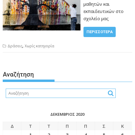
μαθητών και
ν
εκπαιδευτικών στο
ο
σχολείο μας
ΠΕΡΙΣΣΌΤΕΡΑ
,
Δράσεις
Χωρίς κατηγορία
Αναζήτηση
ΔΕΚΈΜΒΡΙΟΣ 2020
Δ
Τ
Τ
Π
Π
Σ
Κ
1
2
3
4
5
6