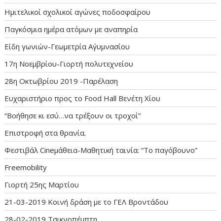
Ημιτελικοί σχολικοί αγώνες ποδοσφαίρου
Παγκόσμια ημέρα ατόμων με αναπηρία
Είδη γωνιών-Γεωμετρία Α΄γυμνασίου
17η Νοεμβρίου-Γιορτή πολυτεχνείου
28η Οκτωβρίου 2019 -Παρέλαση
Ευχαριστήριο προς το Food Hall Βενέτη Χίου
“Βοήθησε κι εσύ…να τρέξουν οι τροχοί”
Επιστροφή στα θρανία.
Φεστιβάλ Cineμάθεια-Μαθητική ταινία: “Το παγόβουνο”
Freemobility
Γιορτή 25ης Μαρτίου
21-03-2019 Κοινή δράση με το ΓΕΛ Βροντάδου
28-02-2019 Τσικνοπέμπτη