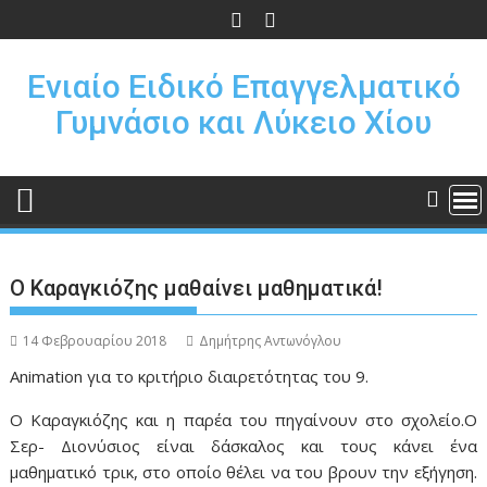
Π
ε
ρ
Ενιαίο Ειδικό Επαγγελματικό
ά
Γυμνάσιο και Λύκειο Χίου
σ
τ
ε
σ
τ
ο
π
Ο Καραγκιόζης μαθαίνει μαθηματικά!
ε
ρ
14 Φεβρουαρίου 2018
Δημήτρης Αντωνόγλου
ι
Animation για το κριτήριο διαιρετότητας του 9.
ε
χ
Ο Καραγκιόζης και η παρέα του πηγαίνουν στο σχολείο.Ο
ό
Σερ- Διονύσιος είναι δάσκαλος και τους κάνει ένα
μ
μαθηματικό τρικ, στο οποίο θέλει να του βρουν την εξήγηση.
ε