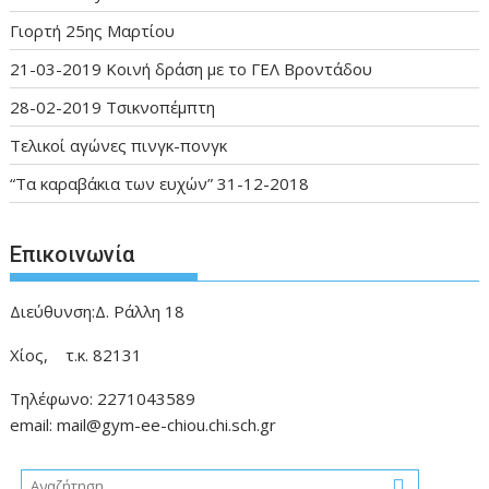
Γιορτή 25ης Μαρτίου
21-03-2019 Κοινή δράση με το ΓΕΛ Βροντάδου
28-02-2019 Τσικνοπέμπτη
Τελικοί αγώνες πινγκ-πονγκ
“Τα καραβάκια των ευχών” 31-12-2018
Επικοινωνία
Διεύθυνση:Δ. Ράλλη 18
Χίος, τ.κ. 82131
Τηλέφωνο: 2271043589
email: mail@gym-ee-chiou.chi.sch.gr