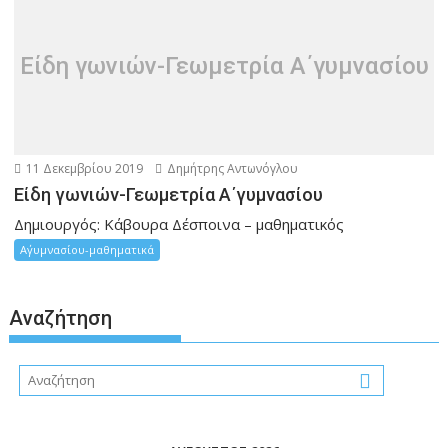
η
ά
ρ
Είδη γωνιών-Γεωμετρία Α΄γυμνασίου
θ
ρ
ω
ν
11 Δεκεμβρίου 2019
Δημήτρης Αντωνόγλου
Είδη γωνιών-Γεωμετρία Α΄γυμνασίου
Δημιουργός: Κάβουρα Δέσποινα – μαθηματικός
Α΄γυμνασίου-μαθηματικά
Αναζήτηση